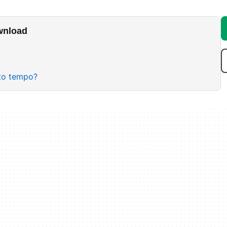
wnload
lto tempo?