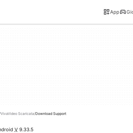
App
Gi
VivaVideo Scaricata
Download Support
ndroid
V
9.33.5