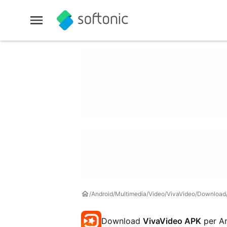
Android
Multimedia
Video
VivaVideo
Download
Download
VivaVideo APK
per A