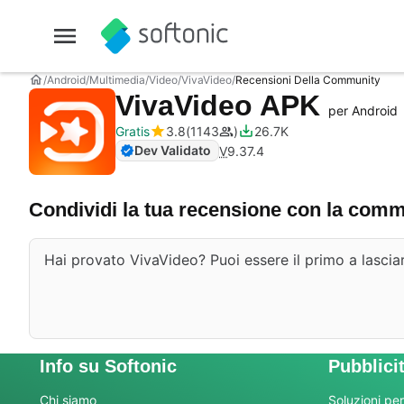
Android
Multimedia
Video
VivaVideo
Recensioni Della Community
VivaVideo APK
per Android
Gratis
3.8
1143
26.7K
Dev Validato
V
9.37.4
Condividi la tua recensione con la com
Hai provato VivaVideo? Puoi essere il primo a lasciar
Info su Softonic
Pubblici
Chi siamo
Soluzioni per