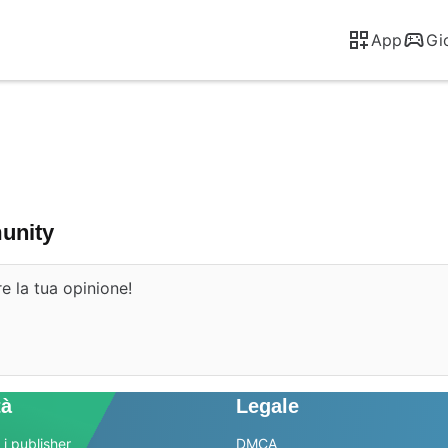
App
Gi
munity
e la tua opinione!
tà
Legale
 i publisher
DMCA