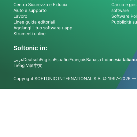
Centro Sicurezza e Fiducia
Carica e gesti
Aiuto e supporto
software
Lavoro
Software Pol
Linee guida editoriali
Pubblicità su
Aggiungi il tuo software / app
Strumenti online
Softonic in:
عربي
Deutsch
English
Español
Français
Bahasa Indonesia
Italiano
Tiếng Việt
中文
Copyright SOFTONIC INTERNATIONAL S.A.
© 1997–2026 — Tutt