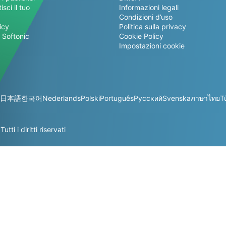
sci il tuo
Informazioni legali
Condizioni d’uso
icy
Politica sulla privacy
 Softonic
Cookie Policy
Impostazioni cookie
日本語
한국어
Nederlands
Polski
Português
Русский
Svenska
ภาษาไทย
T
i i diritti riservati